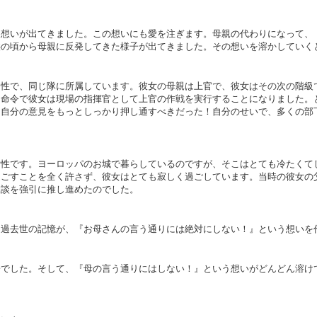
る想いが出てきました。この想いにも愛を注ぎます。母親の代わりになって、
供の頃から母親に反発してきた様子が出てきました。その想いを溶かしていく
男性で、同じ隊に所属しています。彼女の母親は上官で、彼女はその次の階級
官命令で彼女は現場の指揮官として上官の作戦を実行することになりました。
、自分の意見をもっとしっかり押し通すべきだった！自分のせいで、多くの部
女性です。ヨーロッパのお城で暮らしているのですが、そこはとても冷たくて
過ごすことを全く許さず、彼女はとても寂しく過ごしています。当時の彼女の
縁談を強引に推し進めたのでした。
た過去世の記憶が、『お母さんの言う通りには絶対にしない！』という想いを
子でした。そして、『母の言う通りにはしない！』という想いがどんどん溶け