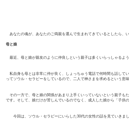
あなたの魂が、あなたのご両親を選んで生まれてきているとしたら、
母と娘
最近、母と娘が親友のように仲良しという親子は多くいらっしゃるよ
私自身も母とは非常に仲が良く、しょっちゅう電話で何時間も話して
ってソウル・セラピーをしているので、二人で神さまを求めるという意
その一方で、母と娘の関係があまり上手くいっていないという親子も
です。そして、娘だけが苦しんでいるのでなく、成人した娘から「子供
今回は、ソウル・セラピーにいらした30代の女性の話を見ていきま