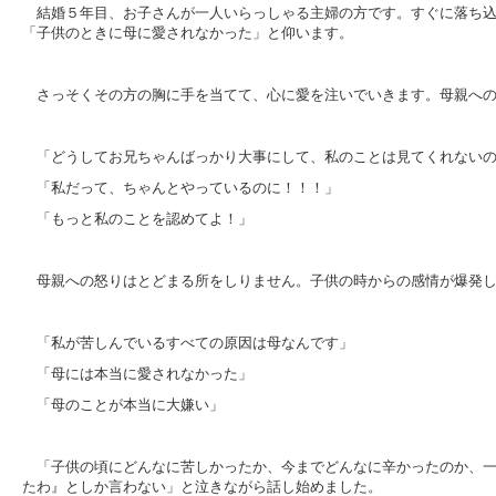
結婚５年目、お子さんが一人いらっしゃる主婦の方です。すぐに落ち
「子供のときに母に愛されなかった」と仰います。
さっそくその方の胸に手を当てて、心に愛を注いでいきます。母親へ
「どうしてお兄ちゃんばっかり大事にして、私のことは見てくれない
「私だって、ちゃんとやっているのに！！！」
「もっと私のことを認めてよ！」
母親への怒りはとどまる所をしりません。子供の時からの感情が爆発
「私が苦しんでいるすべての原因は母なんです」
「母には本当に愛されなかった」
「母のことが本当に大嫌い」
「子供の頃にどんなに苦しかったか、今までどんなに辛かったのか、
たわ』としか言わない」と泣きながら話し始めました。