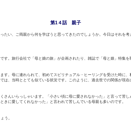
第
1
４話 親子
いったい、ご両親から何を学ぼうと思ってきたのでしょうか。今日はそれを考
うです。旅行会社で「母と娘の旅」が企画されたり、雑誌で「母と娘」特集を
います。母に連れられて、初めてスピリチュアル・ヒーリングを受けた時に、
味では、当時ととても似ている状況です。このように、過去世での関係が現在
たくさんいらっしゃいます。「小さい頃に母に愛されなかった」と言って苦し
のときに愛してくれなかった」と言われて苦しんでいる母親も多いのです。
しょう。