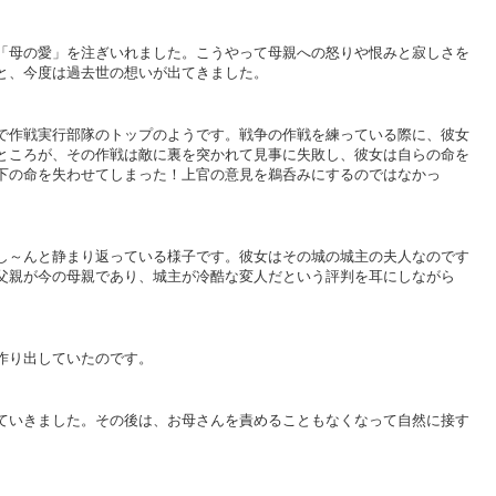
「母の愛」を注ぎいれました。こうやって母親への怒りや恨みと寂しさを
と、今度は過去世の想いが出てきました。
で作戦実行部隊のトップのようです。戦争の作戦を練っている際に、彼女
ところが、その作戦は敵に裏を突かれて見事に失敗し、彼女は自らの命を
下の命を失わせてしまった！上官の意見を鵜呑みにするのではなかっ
し～んと静まり返っている様子です。彼女はその城の城主の夫人なのです
父親が今の母親であり、城主が冷酷な変人だという評判を耳にしながら
作り出していたのです。
ていきました。その後は、お母さんを責めることもなくなって自然に接す