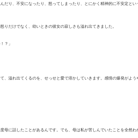
込んだり、不安になったり、怒ってしまったり、とにかく精神的に不安定とい
の怒りだけでなく、幼いときの彼女の寂しさも溢れ出てきました。
の！？」
して、溢れ出てくるのを、せっせと愛で溶かしていきます。感情の爆発がよう
一度母に話したことがあるんです。でも、母は私が苦しんでいたことを全然わ