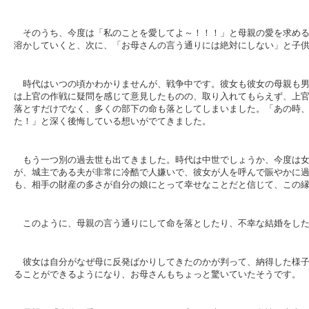
そのうち、今度は「私のことを愛してよ～！！！」と母親の愛を求め
溶かしていくと、次に、「お母さんの言う通りには絶対にしない」と子
時代はいつの頃かわかりませんが、戦争中です。彼女も彼女の母親も
は上官の作戦に疑問を感じて意見したものの、取り入れてもらえず、上
落とすだけでなく、多くの部下の命も落としてしまいました。「あの時
た！」と深く後悔している想いがでてきました。
もう一つ別の過去世も出てきました。時代は中世でしょうか、今度は
が、城主である夫が非常に冷酷で人嫌いで、彼女が人を呼んで賑やかに
も、相手の財産の多さが自分の娘にとって幸せなことだと信じて、この
このように、母親の言う通りにして命を落としたり、不幸な結婚をし
彼女は自分がなぜ母に反発ばかりしてきたのかが判って、納得した様
ることができるようになり、お母さんもちょっと驚いていたそうです。