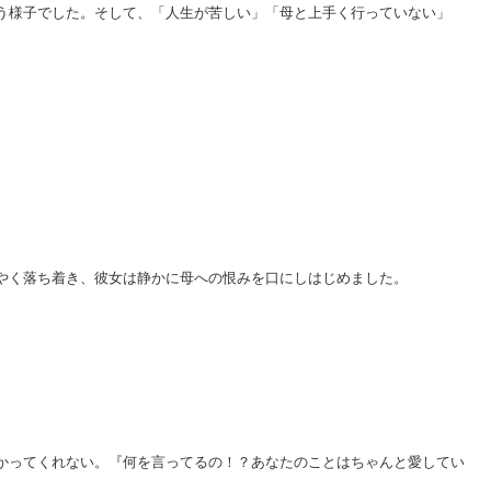
う様子でした。そして、「人生が苦しい」「母と上手く行っていない」
やく落ち着き、彼女は静かに母への恨みを口にしはじめました。
かってくれない。『何を言ってるの！？あなたのことはちゃんと愛してい