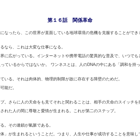
第１６話 関係革命
模になったら、この世界が直面している地球環境の危機を克服することができ
するなら、これは大変な仕事になる。
世界に広がっている。インターネットや携帯電話の驚異的な普及で、いつでも
入っているからではないか。 ワンネスとは、人のDNAの中にある「調和を持
っている。それは肉体的、物理的制限が故に存在する障壁のためだ。
で可能だ。
ップ。さらに人の天命をも見てそれと関わることは、相手の天命のスイッチを
押された人の間に尊敬と愛情が生まれる。これが第二のステップ。
る。その連鎖が氣脈である。
「体」が生まれるということだ。つまり、人生や仕事が成功することを意味し