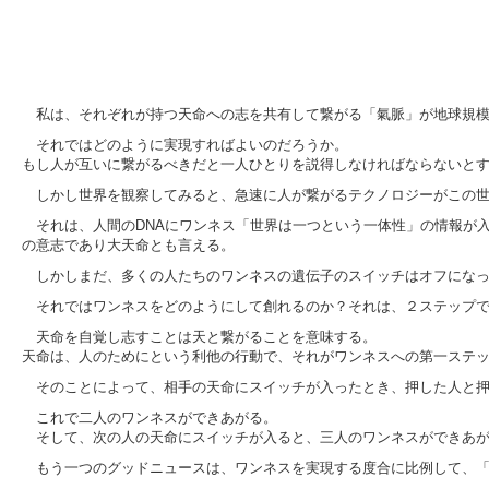
私は、それぞれが持つ天命への志を共有して繋がる「氣脈」が地球規
それではどのように実現すればよいのだろうか。
もし人が互いに繋がるべきだと一人ひとりを説得しなければならないと
しかし世界を観察してみると、急速に人が繋がるテクノロジーがこの
それは、人間のDNAにワンネス「世界は一つという一体性」の情報が
の意志であり大天命とも言える。
しかしまだ、多くの人たちのワンネスの遺伝子のスイッチはオフにな
それではワンネスをどのようにして創れるのか？それは、２ステップ
天命を自覚し志すことは天と繋がることを意味する。
天命は、人のためにという利他の行動で、それがワンネスへの第一ステ
そのことによって、相手の天命にスイッチが入ったとき、押した人と
これで二人のワンネスができあがる。
そして、次の人の天命にスイッチが入ると、三人のワンネスができあが
もう一つのグッドニュースは、ワンネスを実現する度合に比例して、