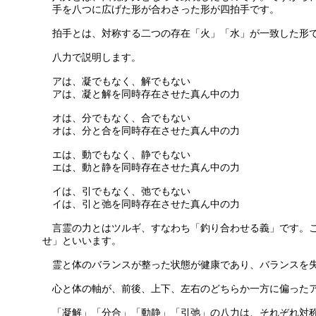
手を八つに広げた形が合わさった形が四拍手です。
拍手とは、対称する二つの存在「火」「水」が一致した形で
八力で説明します。
アは、凝でもなく、解でもない
アは、凝と解を同時存在させた真ん中の力
オは、分でもなく、合でもない
オは、分と合を同時存在させた真ん中の力
エは、動でもなく、静でもない
エは、動と静を同時存在させた真ん中の力
イは、引でもなく、弛でもない
イは、引と弛を同時存在させた真ん中の力
言霊の力とはツルギ、すなわち「釣り合わせる義」です。こ
せ」といいます。
霊と体のバランスが整った状態が健康であり、バランスを
心と体の軸が、前後、上下、左右のどちらか一方に偏ったア
「凝解」「分合」「動静」「引弛」の八力は、それぞれ対称