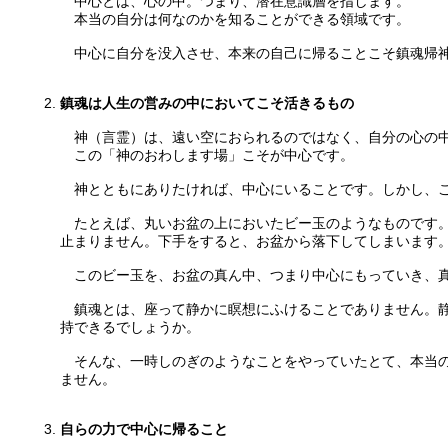
中心とは、心の中。つまり、潜在意識層を指します。
本当の自分は何なのかを知ることができる領域です。
中心に自分を没入させ、本来の自己に帰ることこそ鎮魂帰
鎮魂は人生の営みの中においてこそ活きるもの
神（言霊）は、遠い空におられるのではなく、自分の心の
この「神のおわします場」こそが中心です。
神とともにありたければ、中心にいることです。しかし、こ
たとえば、丸いお盆の上においたビー玉のようなものです。
止まりません。下手をすると、お盆から落下してしまいます
このビー玉を、お盆の真ん中、つまり中心にもっていき、真
鎮魂とは、座って静かに瞑想にふけることでありません。静
持できるでしょうか。
そんな、一時しのぎのようなことをやっていたとて、本当の
ません。
自らの力で中心に帰ること