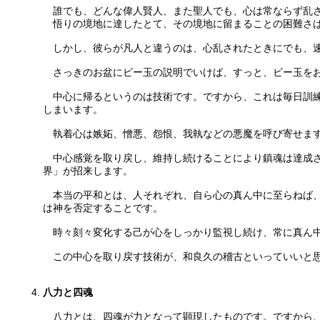
誰でも、どんな偉人賢人、また聖人でも、心は常ならず乱
悟りの境地に達したとて、その境地に留まることの困難さは
しかし、彼らが凡人と違うのは、心乱されたときにでも、速
さっきのお盆にビー玉の説明でいけば、すっと、ビー玉をお
中心に帰るというのは技術です。ですから、これは毎日訓練
しまいます。
執着心は嫉妬、憎悪、怨恨、我執などの悪魔を呼び寄せます
中心感覚を取り戻し、維持し続けることにより鎮魂は達成さ
界」が招来します。
本当の平和とは、人それぞれ、自ら心の真ん中に至らねば、
は神を否定することです。
時々刻々変化する己が心をしっかり監視し続け、常に真ん中
この中心を取り戻す技術が、和良久の稽古といっていいと
八力と四魂
八力とは、四魂が力となって顕現したものです。ですから、