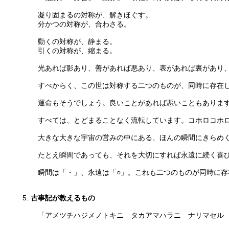
凝り固まるの対称が、解きほぐす。
分かつの対称が、合わさる。
動くの対称が、静まる。
引くの対称が、縮まる。
光あれば影あり、善があれば悪あり、表があれば裏があり、
すべからく、この世は対称する二つのものが、同時に存在
運命もそうでしょう。良いことがあれば悪いこともあります
すべては、とどまることなく流転しています。コホロコホロ
大きな大きな宇宙の営みの中にある、ほんの瞬間にきらめく
たとえ瞬間であっても、それを大切にすれば永遠に続く喜
瞬間は「・」、永遠は「○」。これも二つのものが同時に存
古事記が教えるもの
「アメツチハジメノトキニ タカアマハラニ ナリマセル 