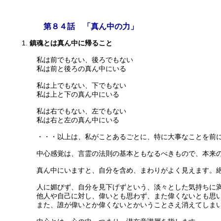
第８４話 「真ん中の力」
鎮魂とは真ん中に帰ること
私は前でもない、後ろでもない
私は前と後ろの真ん中にいる
私は上でもない、下でもない
私は上と下の真ん中にいる
私は右でもない、左でもない
私は右と左の真ん中にいる
・・・以上は、私がことあるごとに、特に大事なことを前に
中心感覚は、言霊の法則の基本ともなるべきもので、本来の
真ん中にいますと、自分を含め、まわりがよく見えます。絶
人に媚びず、自分を見下げずという、淡々とした気持ちに
他人や自己に対し、偉いとも思わず、また偉くないとも思
また、誰が偉いとか偉くないとかいうことさえ消えてしま