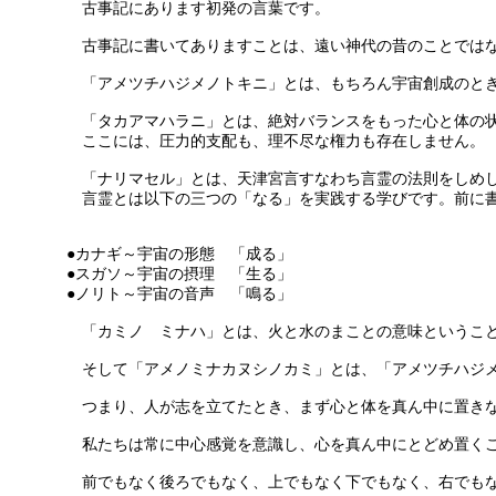
古事記にあります初発の言葉です。
古事記に書いてありますことは、遠い神代の昔のことではな
「アメツチハジメノトキニ」とは、もちろん宇宙創成のとき
「タカアマハラニ」とは、絶対バランスをもった心と体の状
ここには、圧力的支配も、理不尽な権力も存在しません。
「ナリマセル」とは、天津宮言すなわち言霊の法則をしめ
言霊とは以下の三つの「なる」を実践する学びです。前に書
●カナギ～宇宙の形態 「成る」
●スガソ～宇宙の摂理 「生る」
●ノリト～宇宙の音声 「鳴る」
「カミノ ミナハ」とは、火と水のまことの意味ということ
そして「アメノミナカヌシノカミ」とは、「アメツチハジメ
つまり、人が志を立てたとき、まず心と体を真ん中に置きな
私たちは常に中心感覚を意識し、心を真ん中にとどめ置くこ
前でもなく後ろでもなく、上でもなく下でもなく、右でも