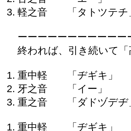
軽之音 「タトツテチ
ーーーーーーーーーーー
終われば、引き続いて「
重中軽 「ヂギキ
牙之音 「イー」
重之音 「ダドヅデヂ
重中軽 「ヂギキ