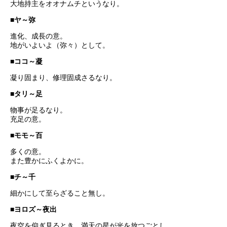
大地持主をオオナムチというなり。
■ヤ～弥
進化、成長の意。
地がいよいよ（弥々）として。
■ココ～凝
凝り固まり、修理固成さるなり。
■タリ～足
物事が足るなり。
充足の意。
■モモ～百
多くの意。
また豊かにふくよかに。
■チ～千
細かにして至らざること無し。
■ヨロズ～夜出
夜空を仰ぎ見るとき、満天の星が光を放つごとし。