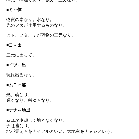
■ミ～体
物質の素なり。水なり。
先のフタが作用するものなり。
ヒト、フタ、ミが万物の三元なり。
■ヨ～因
三元に因って。
■イツ～出
現れ出るなり。
■ムユ～燃
燃、萌なり。
輝くなり。栄ゆるなり。
■ナナ～地成
ムユが冷却して地となるなり。
ナは地なり。
地が震えるをナイフルといい、大地主をナヌシという。