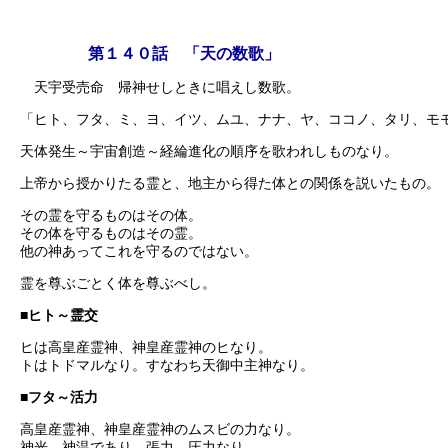
第１４０話 「天の数歌」
天宇受売命 帰神せしときに唱えし数歌。
「ヒト、フタ、ミ、ヨ、イツ、ムユ、ナナ、ヤ、ココノ、タリ、モ
天体発生～宇宙創造～経綸進化の順序を歌われしものなり。
上帝から授かりたる霊と、地主から得た体との関係を説いたもの。
その霊を守るものはその体。
その体を守るものはその霊。
他の神あってこれを守るのではない。
霊を尊ぶごとく体を尊ぶべし。
■ヒト～霊交
ヒは高皇産霊神、神皇産霊神のヒなり。
トはトドマルなり。すなわち天御中主神なり。
■フタ～活力
高皇産霊神、神皇産霊神のムスビの力なり。
神光、神温であり、張力、圧力なり。