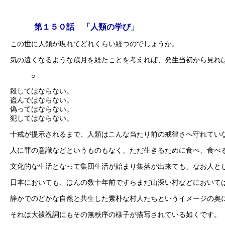
第１５０話 「人類の学び」
この世に人類が現れてどれくらい経つのでしょうか。
気の遠くなるような歳月を経たことを考えれば、発生当初から見れ
○
殺してはならない。
盗んではならない。
偽ってはならない。
犯してはならない。
十戒が提示されるまで、人類はこんな当たり前の戒律さへ守れてい
人に罪の意識などというものもなく、ただ生きるために食べ、食べ
文化的な生活となって集団生活が始まり集落が出来ても、なお人と
日本においても、ほんの数十年前ですらまだ山深い村などにおいて
静かでのどかな自然と共生した素朴な村人たちというイメージの奥
それは大祓祝詞にもその無秩序の様子が描写されている如くです。