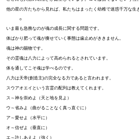
他の星の方たちから見れば、私たちはまったく幼稚で迷惑千万な生
○
いま最も急務なのが魂の成長に関する問題です。
体ばかり肥って魂が痩せていく事態は歯止めがききません。
魂は神の賜物です。
その霊魂は八力によって高められるとされています。
体を通してこそ魂は学べるのです。
八力は天帝(創造主)の完全なる力であると言われます。
スウアオエイという言霊の配列は教えてくれます。
ス～神を崇めよ（天と地を見よ）
ウ～省みよ（曲がることなく真っ直ぐに）
ア～愛せよ（水平に）
オ～信ぜよ（垂直に）
エ～許しあえよ（強く）