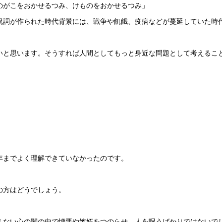
のがこをおかせるつみ、けものをおかせるつみ」
祝詞が作られた時代背景には、戦争や飢餓、疫病などが蔓延していた時
いと思います。そうすれば人間としてもっと身近な問題として考えるこ
年までよく理解できていなかったのです。
の方はどうでしょう。
えない心の闇の中で憎悪や嫉妬をつのらせ、人を呪うばかりではないで