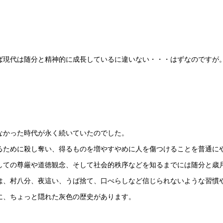
ば現代は随分と精神的に成長しているに違いない・・・はずなのですが
なかった時代が永く続いていたのでした。
るために殺し奪い、得るものを増やすやめに人を傷つけることを普通に
しての尊厳や道徳観念、そして社会的秩序などを知るまでには随分と歳
は、村八分、夜這い、うば捨て、口べらしなど信じられないような習慣
に、ちょっと隠れた灰色の歴史があります。