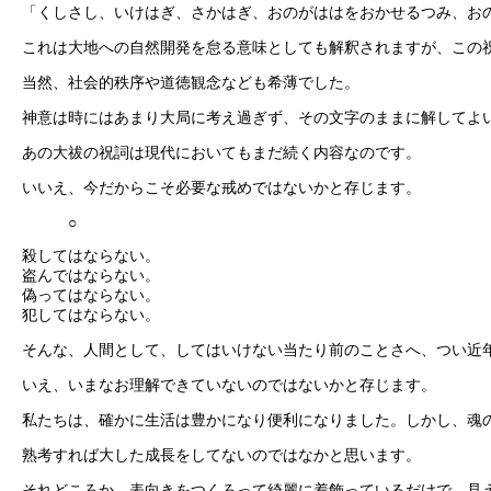
「くしさし、いけはぎ、さかはぎ、おのがははをおかせるつみ、お
これは大地への自然開発を怠る意味としても解釈されますが、この
当然、社会的秩序や道徳観念なども希薄でした。
神意は時にはあまり大局に考え過ぎず、その文字のままに解してよ
あの大祓の祝詞は現代においてもまだ続く内容なのです。
いいえ、今だからこそ必要な戒めではないかと存じます。
○
殺してはならない。
盗んではならない。
偽ってはならない。
犯してはならない。
そんな、人間として、してはいけない当たり前のことさへ、つい近
いえ、いまなお理解できていないのではないかと存じます。
私たちは、確かに生活は豊かになり便利になりました。しかし、魂
熟考すれば大した成長をしてないのではなかと思います。
それどころか、表向きをつくろって綺麗に着飾っているだけで、見