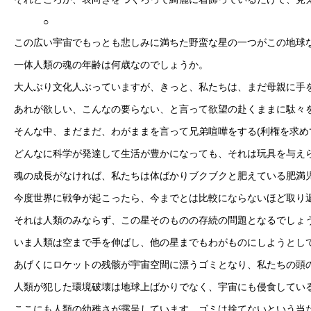
○
この広い宇宙でもっとも悲しみに満ちた野蛮な星の一つがこの地球
一体人類の魂の年齢は何歳なのでしょうか。
大人ぶり文化人ぶっていますが、きっと、私たちは、まだ母親に手
あれが欲しい、こんなの要らない、と言って欲望の赴くままに駄々
そんな中、まだまだ、わがままを言って兄弟喧嘩をする(利権を求め
どんなに科学が発達して生活が豊かになっても、それは玩具を与え
魂の成長がなければ、私たちは体ばかりブクブクと肥えている肥満
今度世界に戦争が起こったら、今までとは比較にならないほど取り
それは人類のみならず、この星そのものの存続の問題となるでしょ
いま人類は空まで手を伸ばし、他の星までもわがものにしようとし
あげくにロケットの残骸が宇宙空間に漂うゴミとなり、私たちの頭
人類が犯した環境破壊は地球上ばかりでなく、宇宙にも侵食してい
ここにも人類の幼稚さが露呈しています。ゴミは捨てないという当