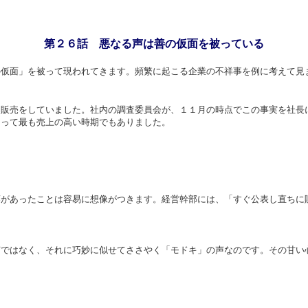
第
２６話
悪なる声は善の仮面を被っている
の仮面」を被って現われてきます。頻繁に起こる企業の不祥事を例に考えて見
造販売をしていました。社内の調査委員会が、１１月の時点でこの事実を社長
とって最も売上の高い時期でもありました。
藤があったことは容易に想像がつきます。経営幹部には、「すぐ公表し直ちに
声ではなく、それに巧妙に似せてささやく「モドキ」の声なのです。その甘い