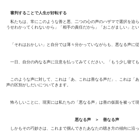
審判することで人生が好転する
私たちは、常にこのような善と悪、二つの心の声のハザマで選択を迫
うせわかってくれないから」「相手の責任だから」「おこがましい」と
「それはおかしい」と自分では薄々分かっていながらも、悪なる声に
一日、自分の内なる声に注意を払ってみてください。「もう少し寝て
このような声に対して、これは「あ、これは善なる声だ」、これは「
声の区別がしだいについてきます。
怖ろしいことに、現実には私たちの「悪なる声」は善の仮面を被って
悪なる声 ＞ 善なる声
しかもその巧妙さは、これまで掴んできたあなたの聴き方の傾向に沿