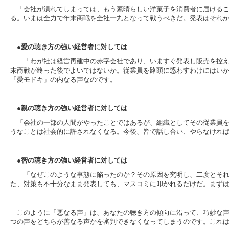
「会社が潰れてしまっては、もう素晴らしい洋菓子を消費者に届ける
る。いまは全力で年末商戦を全社一丸となって戦うべきだ。発表はそれ
●
愛の聴き方の強い経営者に対しては
「わが社は経営再建中の赤字会社であり、いますぐ発表し販売を控え
末商戦が終った後でよいではないか。従業員を路頭に惑わすわけにはい
「愛モドキ」の内なる声なのです。
●親の聴き方の強い経営者に対しては
「会社の一部の人間がやったことではあるが、組織としてその従業員
うなことは社会的に許されなくなる。今後、皆で話し合い、やらなけれ
●智の聴き方の強い経営者に対しては
「なぜこのような事態に陥ったのか？その原因を究明し、二度とそれ
た、対策も不十分なまま発表しても、マスコミに叩かれるだけだ。まず
このように「悪なる声」は、あなたの聴き方の傾向に沿って、巧妙な
つの声をどちらが善なる声かを審判できなくなってしまうのです。これ