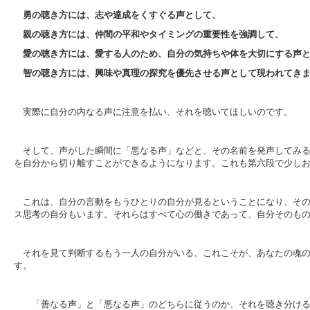
勇の聴き方には、志や達成をくすぐる声として、
親の聴き方には、仲間の平和やタイミングの重要性を強調して、
愛の聴き方には、愛する人のため、自分の気持ちや体を大切にする声
智の聴き方には、興味や真理の探究を優先させる声として現われてき
実際に自分の内なる声に注意を払い、それを聴いてほしいのです。
そして、声がした瞬間に「悪なる声」などと、その名前を発声してみ
を自分から切り離すことができるようになります。これも第六段で少し
これは、自分の言動をもうひとりの自分が見るということになり、そ
ス思考の自分もいます。それらはすべて心の働きであって、自分そのも
それを見て判断するもう一人の自分がいる。これこそが、あなたの魂
す。
「善なる声」と「悪なる声」のどちらに従うのか、それを聴き分ける