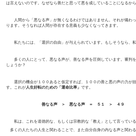
は言えないのです。なぜなら善だと思って悪を成していることになるか
人間から「悪なる声」が無くなるわけではありません。それが備わっ
ります。そうなれば人間が存在する意義も少なくなってきます。
私たちには、「選択の自由」が与えられています。もしそうなら、私
多くの人にとって、悪なる声が、善なる声を圧倒しています。審判を
しょうか？
選択の機会が１００あると仮定すれば、１００の善と悪の声の力が拮
す。これが
人生好転のための「運命比率」
です。
善なる声 ＞ 悪なる声 ＝ ５１ ＞ ４９
私は、これを道徳的な、もしくは宗教的な「教え」として言っている
多くの人たちの人生と関わることで、また自分自身の内なる声と関わ