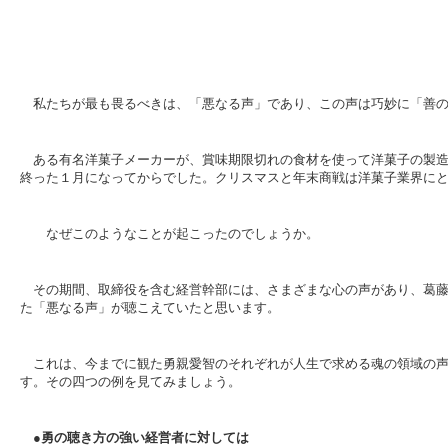
私たちが最も畏るべきは、「悪なる声」であり、この声は巧妙に「善
ある有名洋菓子メーカーが、賞味期限切れの食材を使って洋菓子の製
終った１月になってからでした。クリスマスと年末商戦は洋菓子業界に
なぜこのようなことが起こったのでしょうか。
その期間、取締役を含む経営幹部には、さまざまな心の声があり、葛
た「悪なる声」が聴こえていたと思います。
これは、今までに観た勇親愛智のそれぞれが人生で求める魂の領域の
す。その四つの例を見てみましょう。
●
勇の聴き方の強い経営者に対しては