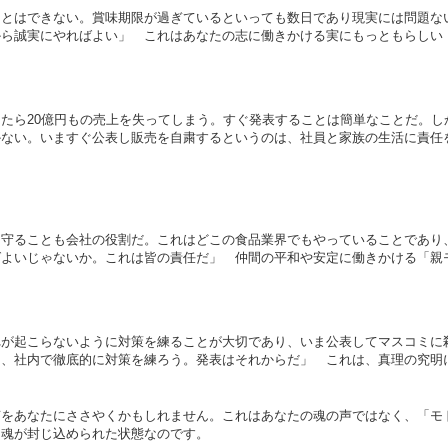
ことはできない。賞味期限が過ぎているといっても数日であり現実には問題な
から誠実にやればよい」 これはあなたの志に働きかける実にもっともらしい
たら20億円もの売上を失ってしまう。すぐ発表することは簡単なことだ。し
かない。いますぐ公表し販売を自粛するというのは、社員と家族の生活に責任
を守ることも会社の役割だ。これはどこの食品業界でもやっていることであり
ばよいじゃないか。これは皆の責任だ」 仲間の平和や安定に働きかける「親
が起こらないように対策を練ることが大切であり、いま公表してマスコミに
は、社内で徹底的に対策を練ろう。発表はそれからだ」 これは、真理の究明
声をあなたにささやくかもしれません。これはあなたの魂の声ではなく、「モ
は魂が封じ込められた状態なのです。